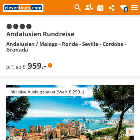
0
4 Sterne
Andalusien Rundreise
Andalusien
/
Malaga - Ronda - Sevilla - Cordoba -
Granada
959.-
p.P. ab €
Inklusive Ausflugspaket (Wert € 299.-)