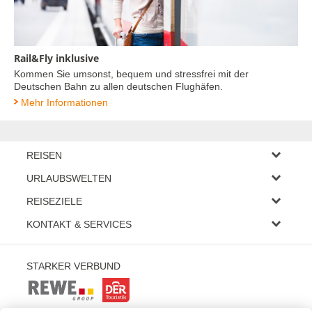
Rail&Fly inklusive
Kommen Sie umsonst, bequem und stressfrei mit der
Deutschen Bahn zu allen deutschen Flughäfen.
Mehr Informationen
REISEN
Eigene Anreise
URLAUBSWELTEN
Pauschalreisen
Wellness-Sparangebote
Städtereisen
REISEZIELE
Badeurlaub bis € 500.-
Rundreisen
Deutschland
Hotel + Erlebnisticket
KONTAKT & SERVICES
Kreuzfahrten
Österreich
Weitere Themen
Fragen und Antworten
Italien
Partner
Servicebereich
Kroatien
STARKER VERBUND
Kontaktformular
Spanien
Newsletter
Barrierefreiheitserklärung