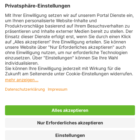
Widerruf HanseMerkur
ZAHLUNGSARTEN & SICHERHEIT
BEWERTUNGEN VON
STARKE PARTNER
© 2026 Clevertours
Impressum
AGB
Cookie-Einstellungen
Datenschutz
Über clevertours.com
Unsere Inhalte: Standards und Meldung