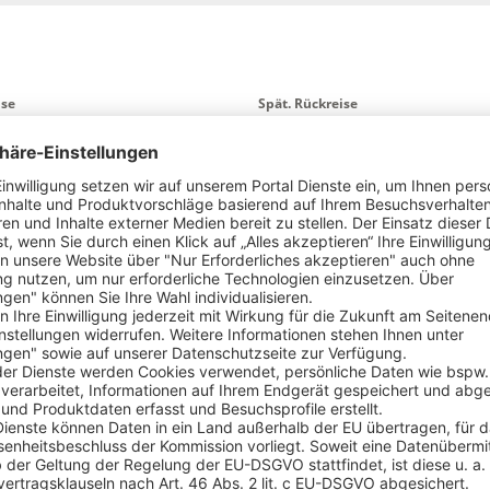
ise
Spät. Rückreise
026
14.08.2027
en
Transfer am Zielort
flughäfen
Alle Angebote, auch ohne Tra
38 Angebote
599.-
p.P. ab €
45 Angebote
599.-
p.P. ab €