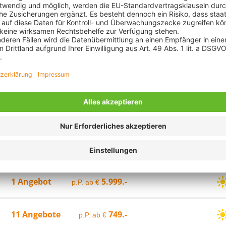
Griechenland (4)
Kroatien (1)
16 Angebote
1.499.-
p.P. ab €
Großbritannien (2)
Montenegro (1)
Island & Grönland (1)
Nordeuropa (1)
Indonesien (1)
Singapur & Malaysi
7 Angebote
999.-
p.P. ab €
Italien (2)
Osteuropa (1)
Nepal (2)
Taiwan (1)
Singapur (1)
Thailand (1)
Namibia (3)
Südafrika (1)
3 Angebote
2.499.-
p.P. ab €
1 Angebot
2.499.-
p.P. ab €
3 Angebote
5.999.-
p.P. ab €
1 Angebot
5.999.-
p.P. ab €
11 Angebote
749.-
p.P. ab €