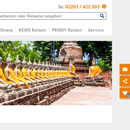
02203 / 422 303
Tel:
llness
REWE Reisen
PENNY Reisen
Service
0