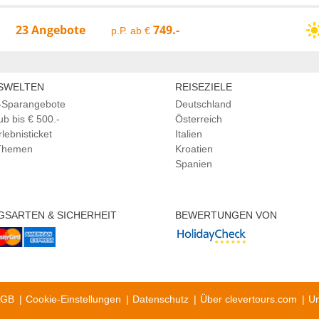
23 Angebote
749.-
p.P. ab €
Inselhüpfen (1)
Safari & Tiere (2)
SWELTEN
REISEZIELE
Rundreise & Baden (11)
Wandern (1)
-Sparangebote
Deutschland
b bis € 500.-
Österreich
rlebnisticket
Italien
 Themen
Kroatien
Spanien
GSARTEN & SICHERHEIT
BEWERTUNGEN VON
AGB
Cookie-Einstellungen
Datenschutz
Über clevertours.com
Un