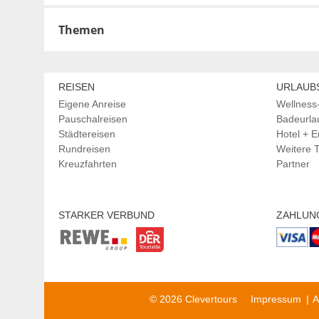
Themen
Region einschränken
Abenteuer (4)
REISEN
URLAUB
Flussreisen (1)
Eigene Anreise
Wellness
Pauschalreisen
Badeurlau
Städtereisen
Hotel + E
Rundreisen
Weitere
Kreuzfahrten
Partner
STARKER VERBUND
ZAHLUN
© 2026 Clevertours
Impressum