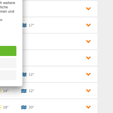
Portugal (1)
26°
Rumänien (2)
Spanien (3)
a (1)
12°
17°
Südeuropa (4)
10°
10°
14°
12°
14°
12°
18°
20°