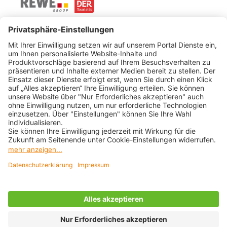
Newsletter
Barrierefreiheitserklärung
Widerruf HanseMerkur
ZAHLUNGSARTEN & SICHERHEIT
BEWERTUNGEN VON
STARKE PARTNER
© 2026 Clevertours
Impressum
AGB
Cookie-Einstellungen
Datenschutz
Über clevertours.com