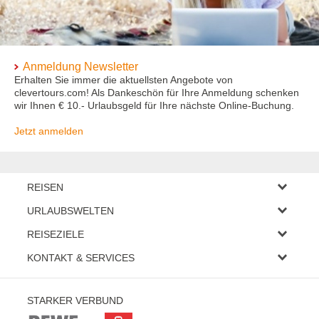
Anmeldung Newsletter
Erhalten Sie immer die aktuellsten Angebote von
clevertours.com! Als Dankeschön für Ihre Anmeldung schenken
wir Ihnen € 10.- Urlaubsgeld für Ihre nächste Online-Buchung.
Jetzt anmelden
REISEN
Eigene Anreise
URLAUBSWELTEN
Pauschalreisen
Wellness-Sparangebote
Städtereisen
REISEZIELE
Badeurlaub bis € 500.-
Rundreisen
Deutschland
Hotel + Erlebnisticket
KONTAKT & SERVICES
Kreuzfahrten
Österreich
Weitere Themen
Fragen und Antworten
Italien
Partner
Servicebereich
Kroatien
STARKER VERBUND
Kontaktformular
Spanien